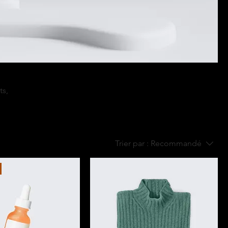
ts,
Trier par :
Recommandé