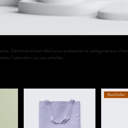
rie. Cet endroit est idéal pour présenter la catégorie aux clien
irer l'attention sur vos articles.
BestSeller