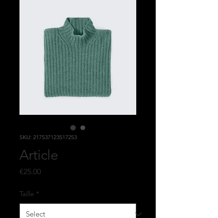
SKU: 217537123517253
Article
Price
€25.00
Taille
*