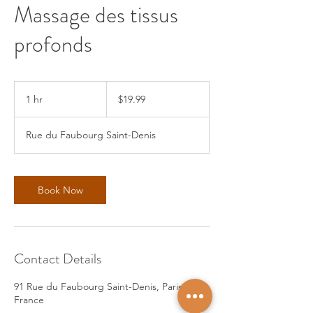
Massage des tissus
profonds
19.99
US
1 hr
1
$19.99
dollars
h
Rue du Faubourg Saint-Denis
Book Now
Contact Details
91 Rue du Faubourg Saint-Denis, Paris,
France