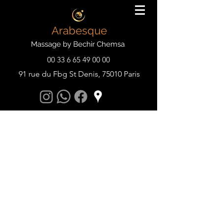
Arabesque
Massage by Bechir Chemsa
00 33 6 65 49 00 00
91 rue du Fbg St Denis, 75010 Paris